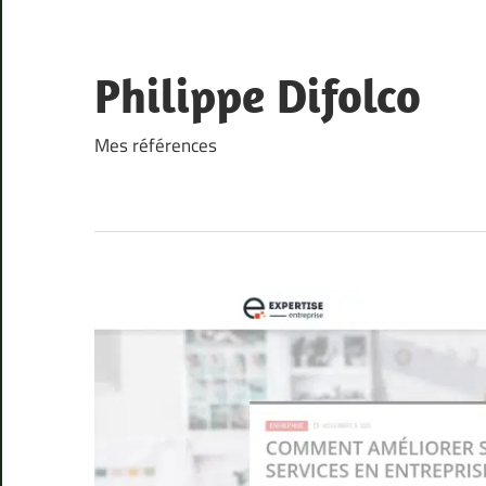
Skip
to
content
Philippe Difolco
Mes références